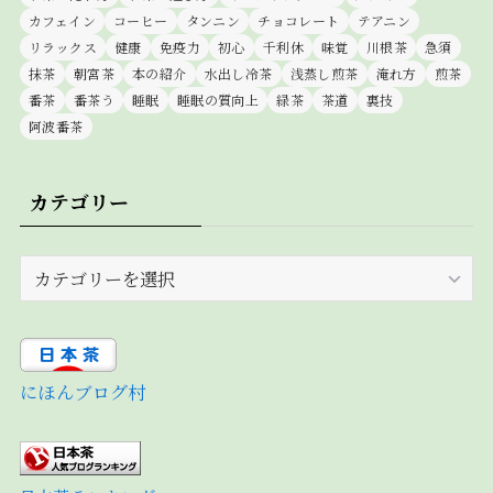
カフェイン
コーヒー
タンニン
チョコレート
テアニン
リラックス
健康
免疫力
初心
千利休
味覚
川根茶
急須
抹茶
朝宮茶
本の紹介
水出し冷茶
浅蒸し煎茶
淹れ方
煎茶
番茶
番茶う
睡眠
睡眠の質向上
緑茶
茶道
裏技
阿波番茶
カテゴリー
カ
テ
ゴ
リ
ー
にほんブログ村