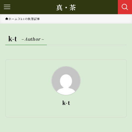
真・茶
ホーム
k-tの執筆記事
k-t
– Author –
k-t