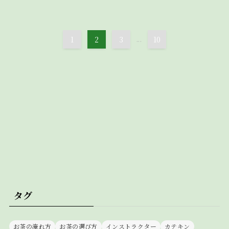
1
2
3
...
10
タグ
お茶の淹れ方
お茶の選び方
インストラクター
カテキン